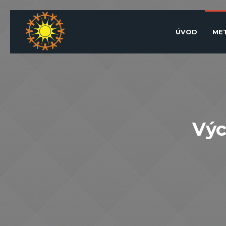
ÚVOD
ME
Výc