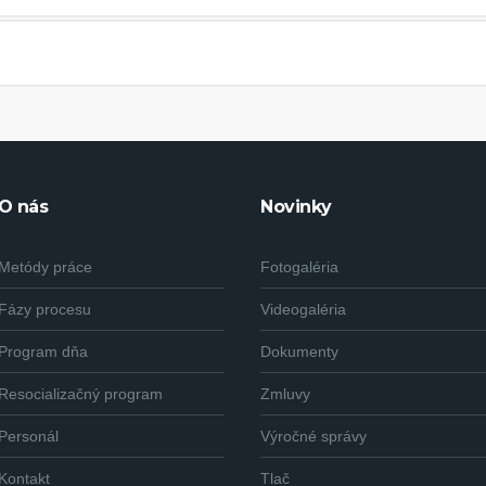
O nás
Novinky
Metódy práce
Fotogaléria
Fázy procesu
Videogaléria
Program dňa
Dokumenty
Resocializačný program
Zmluvy
Personál
Výročné správy
Kontakt
Tlač