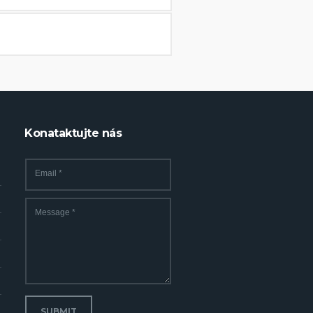
Konataktujte nás
Email
*
Message
*
SUBMIT