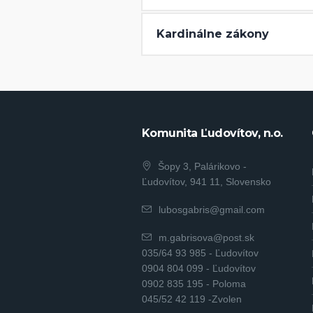
Kardinálne zákony
Komunita Ľudovítov, n.o.
Šopy 3, Palárikovo -
Ľudovítov, 941 11, Slovensko
lubosgabris@gmail.com
m.gabrisova@post.sk
035/64 93 985 - Ľudovítov
0904 804 099 - Ľudovítov
0902 835 195 - Poloma
045/52 42 119 -Zvolen