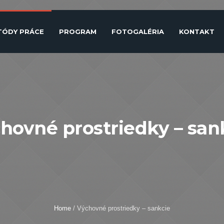
TÓDY PRÁCE
PROGRAM
FOTOGALÉRIA
KONTAKT
hovné prostriedky – san
Home
/
Výchovné prostriedky – sankcie