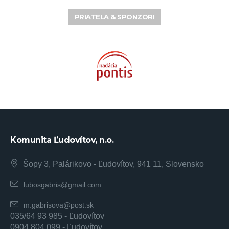
PRIATELA & SPONZORI
Komunita Ľudovítov, n.o.
Šopy 3, Palárikovo - Ľudovítov, 941 11, Slovensko
lubosgabris@gmail.com
m.gabrisova@post.sk
035/64 93 985 - Ľudovítov
0904 804 099 - Ľudovítov