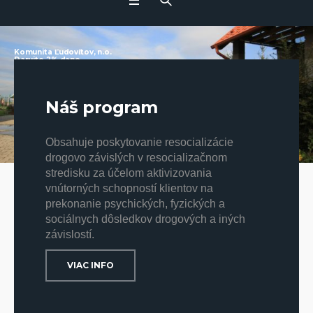
Heading
Komunita Ľudovítov, n.o.
Darujte 2% dane
Náš program
Obsahuje poskytovanie resocializácie
drogovo závislých v resocializačnom
stredisku za účelom aktivizovania
vnútorných schopností klientov na
prekonanie psychických, fyzických a
sociálnych dôsledkov drogových a iných
závislostí.
VIAC INFO