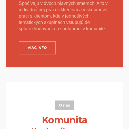
Spočívajú v dvoch hlavných smeroch. A to v
individuálnej práci s klientom a v skupinovej
práci s klientom, kde v jednotlivých
tematických skupinách vstupujú do
splurozhodovania a spolupráci v komunite.
VIAC INFO
O nás
Komunita