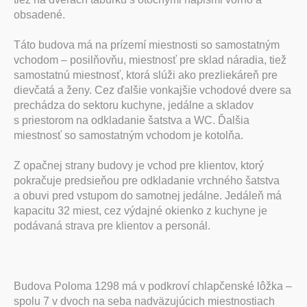
obsadené.
Táto budova má na prízemí miestnosti so samostatným
vchodom – posilňovňu, miestnosť pre sklad náradia, tiež
samostatnú miestnosť, ktorá slúži ako prezliekáreň pre
dievčatá a ženy. Cez ďalšie vonkajšie vchodové dvere sa
prechádza do sektoru kuchyne, jedálne a skladov
s priestorom na odkladanie šatstva a WC. Ďalšia
miestnosť so samostatným vchodom je kotolňa.
Z opačnej strany budovy je vchod pre klientov, ktorý
pokračuje predsieňou pre odkladanie vrchného šatstva
a obuvi pred vstupom do samotnej jedálne. Jedáleň má
kapacitu 32 miest, cez výdajné okienko z kuchyne je
podávaná strava pre klientov a personál.
Budova Poloma 1298 má v podkroví chlapčenské lôžka –
spolu 7 v dvoch na seba nadväzujúcich miestnostiach