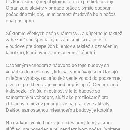
blízkou osobou) nepobytovou formou pre tieto osoby.
Organizuje aktivity v prípade práce s týmito osobami
počas dňa tak, aby im miestnosť študovňa bola počas
dňa prístupná.
Súkromie všetkých osôb v rámci WC a kúpeľne je taktiež
zabezpečené špeciálnymi zámkami, tak ako je to
v budove pre dospelých klientov a taktiež s označením
tabuľkou, ktorá uvádza obsadenosť kúpeľní.
Osobitným vchodom z nádvoria do tejto budovy sa
vchádza do miestnosti, kde sa spracúvajú a odkladajú
mliečne výrobky, odtiaľto tiež vedie vchod do podzemnej
pivnice, pre klientov je vchod neprístupný. Centrum má
k dispozícii ďalšiu miestnosť v tejto budove so
samostatným vchodom, slúži ako prezliekareň pre
chlapcov a mužov pri príprave na pracovné aktivity.
Ďalšou samostatnou miestnosťou budovy je kotolňa.
Na nádvorí týchto budov je umiestnený letný altánok
slúžiaci pre posedenie pri nepriaznivom počasí (vrátane