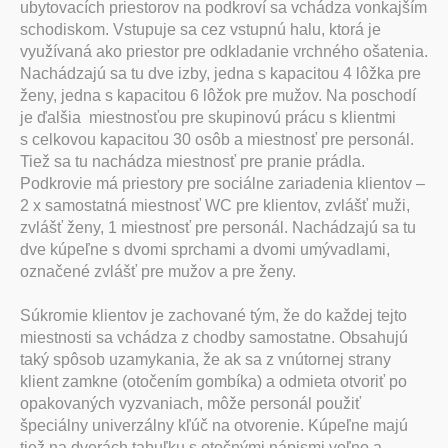
ubytovacích priestorov na podkroví sa vchádza vonkajším
schodiskom. Vstupuje sa cez vstupnú halu, ktorá je
využívaná ako priestor pre odkladanie vrchného ošatenia.
Nachádzajú sa tu dve izby, jedna s kapacitou 4 lôžka pre
ženy, jedna s kapacitou 6 lôžok pre mužov. Na poschodí
je ďalšia miestnosťou pre skupinovú prácu s klientmi
s celkovou kapacitou 30 osôb a miestnosť pre personál.
Tiež sa tu nachádza miestnosť pre pranie prádla.
Podkrovie má priestory pre sociálne zariadenia klientov –
2 x samostatná miestnosť WC pre klientov, zvlášť muži,
zvlášť ženy, 1 miestnosť pre personál. Nachádzajú sa tu
dve kúpeľne s dvomi sprchami a dvomi umývadlami,
označené zvlášť pre mužov a pre ženy.
Súkromie klientov je zachované tým, že do každej tejto
miestnosti sa vchádza z chodby samostatne. Obsahujú
taký spôsob uzamykania, že ak sa z vnútornej strany
klient zamkne (otočením gombíka) a odmieta otvoriť po
opakovaných vyzvaniach, môže personál použiť
špeciálny univerzálny kľúč na otvorenie. Kúpeľne majú
tiež na dverách tabuľku s otočnými nápismi voľno a