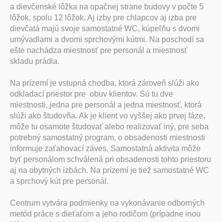
a dievčenské lôžka na opačnej strane budovy v počte 5
lôžok, spolu 12 lôžok. Aj izby pre chlapcov aj izba pre
dievčatá majú svoje samostatné WC, kúpeľňu s dvomi
umývadlami a dvomi sprchovými kútmi. Na poschodí sa
ešte nachádza miestnosť pre personál a miestnosť
skladu prádla.
Na prízemí je vstupná chodba, ktorá zároveň slúži ako
odkladací priestor pre obuv klientov. Sú tu dve
miestnosti, jedna pre personál a jedna miestnosť, ktorá
slúži ako študovňa. Ak je klient vo vyššej ako prvej fáze,
môže tu osamote študovať alebo realizovať iný, pre seba
potrebný samostatný program, o obsadenosti miestnosti
informuje zaťahovací záves. Samostatná aktivita môže
byť personálom schválená pri obsadenosti tohto priestoru
aj na obytných izbách. Na prízemí je tiež samostatné WC
a sprchový kút pre personál.
Centrum vytvára podmienky na vykonávanie odborných
metód práce s dieťaťom a jeho rodičom (prípadne inou