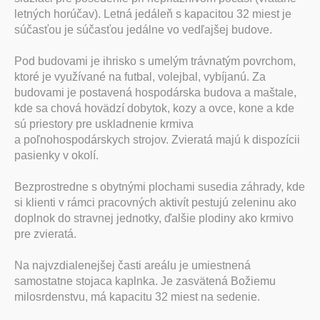
letných horúčav). Letná jedáleň s kapacitou 32 miest je
súčasťou je súčasťou jedálne vo vedľajšej budove.
Pod budovami je ihrisko s umelým trávnatým povrchom,
ktoré je využívané na futbal, volejbal, vybíjanú. Za
budovami je postavená hospodárska budova a maštale,
kde sa chová hovädzí dobytok, kozy a ovce, kone a kde
sú priestory pre uskladnenie krmiva
a poľnohospodárskych strojov. Zvieratá majú k dispozícii
pasienky v okolí.
Bezprostredne s obytnými plochami susedia záhrady, kde
si klienti v rámci pracovných aktivít pestujú zeleninu ako
doplnok do stravnej jednotky, ďalšie plodiny ako krmivo
pre zvieratá.
Na najvzdialenejšej časti areálu je umiestnená
samostatne stojaca kaplnka. Je zasvätená Božiemu
milosrdenstvu, má kapacitu 32 miest na sedenie.