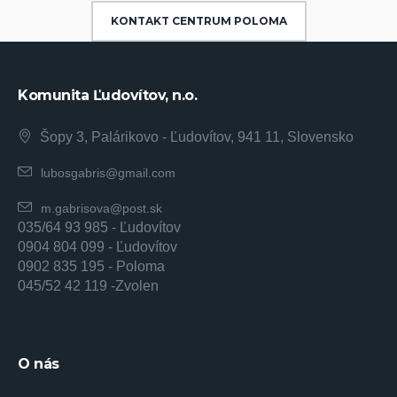
KONTAKT CENTRUM POLOMA
Komunita Ľudovítov, n.o.
Šopy 3, Palárikovo - Ľudovítov, 941 11, Slovensko
lubosgabris@gmail.com
m.gabrisova@post.sk
035/64 93 985 - Ľudovítov
0904 804 099 - Ľudovítov
0902 835 195 - Poloma
045/52 42 119 -Zvolen
O nás