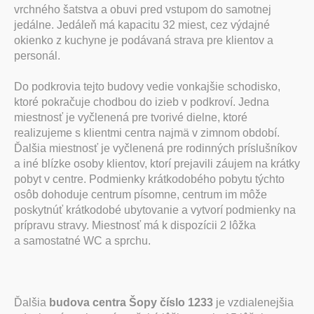
vrchného šatstva a obuvi pred vstupom do samotnej
jedálne. Jedáleň má kapacitu 32 miest, cez výdajné
okienko z kuchyne je podávaná strava pre klientov a
personál.
Do podkrovia tejto budovy vedie vonkajšie schodisko,
ktoré pokračuje chodbou do izieb v podkroví. Jedna
miestnosť je vyčlenená pre tvorivé dielne, ktoré
realizujeme s klientmi centra najmä v zimnom období.
Ďalšia miestnosť je vyčlenená pre rodinných príslušníkov
a iné blízke osoby klientov, ktorí prejavili záujem na krátky
pobyt v centre. Podmienky krátkodobého pobytu týchto
osôb dohoduje centrum písomne, centrum im môže
poskytnúť krátkodobé ubytovanie a vytvorí podmienky na
prípravu stravy. Miestnosť má k dispozícii 2 lôžka
a samostatné WC a sprchu.
Ďalšia
budova centra Šopy číslo 1233
je vzdialenejšia