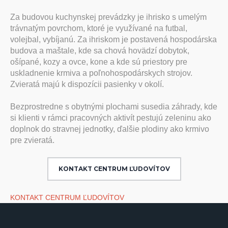
Za budovou kuchynskej prevádzky je ihrisko s umelým
trávnatým povrchom, ktoré je využívané na futbal,
volejbal, vybíjanú. Za ihriskom je postavená hospodárska
budova a maštale, kde sa chová hovädzí dobytok,
ošípané, kozy a ovce, kone a kde sú priestory pre
uskladnenie krmiva a poľnohospodárskych strojov.
Zvieratá majú k dispozícii pasienky v okolí.
Bezprostredne s obytnými plochami susedia záhrady, kde
si klienti v rámci pracovných aktivít pestujú zeleninu ako
doplnok do stravnej jednotky, ďalšie plodiny ako krmivo
pre zvieratá.
KONTAKT CENTRUM ĽUDOVÍTOV
KONTAKT CENTRUM ĽUDOVÍTOV