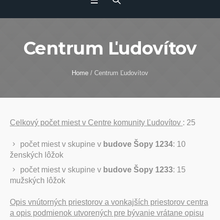
Centrum Ľudovítov
Home
/
Centrum Ľudovítov
Celkový počet miest v Centre komunity Ľudovítov
: 25
počet miest v skupine v
budove Šopy 1234
: 10
ženských lôžok
počet miest v skupine v
budove Šopy 1233
: 15
mužských lôžok
Opis vnútorných priestorov a vonkajších priestorov centra
a opis podmienok utvorených pre bývanie vrátane opisu