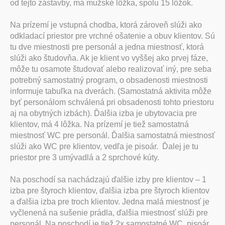
od tejto zástavby, má mužské lôžka, spolu 15 lôžok.
Na prízemí je vstupná chodba, ktorá zároveň slúži ako
odkladací priestor pre vrchné ošatenie a obuv klientov. Sú
tu dve miestnosti pre personál a jedna miestnosť, ktorá
slúži ako študovňa. Ak je klient vo vyššej ako prvej fáze,
môže tu osamote študovať alebo realizovať iný, pre seba
potrebný samostatný program, o obsadenosti miestnosti
informuje tabuľka na dverách. (Samostatná aktivita môže
byť personálom schválená pri obsadenosti tohto priestoru
aj na obytných izbách). Ďalšia izba je ubytovacia pre
klientov, má 4 lôžka. Na prízemí je tiež samostatná
miestnosť WC pre personál. Ďalšia samostatná miestnosť
slúži ako WC pre klientov, vedľa je pisoár. Ďalej je tu
priestor pre 3 umývadlá a 2 sprchové kúty.
Na poschodí sa nachádzajú ďalšie izby pre klientov – 1
izba pre štyroch klientov, ďalšia izba pre štyroch klientov
a ďalšia izba pre troch klientov. Jedna malá miestnosť je
vyčlenená na sušenie prádla, ďalšia miestnosť slúži pre
personál. Na poschodí je tiež 2x samostatné WC, pisoár,