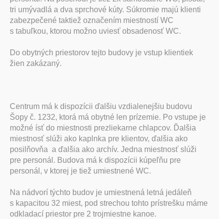
tri umývadlá a dva sprchové kúty. Súkromie majú klienti
zabezpečené taktiež označením miestností WC
s tabuľkou, ktorou možno uviesť obsadenosť WC.
Do obytných priestorov tejto budovy je vstup klientiek
žien zakázaný.
Centrum má k dispozícii ďalšiu vzdialenejšiu budovu
Šopy č. 1232, ktorá má obytné len prízemie. Po vstupe je
možné ísť do miestnosti prezliekarne chlapcov. Ďalšia
miestnosť slúži ako kaplnka pre klientov, ďalšia ako
posilňovňa a ďalšia ako archív. Jedna miestnosť slúži
pre personál. Budova má k dispozícii kúpeľňu pre
personál, v ktorej je tiež umiestnené WC.
Na nádvorí týchto budov je umiestnená letná jedáleň
s kapacitou 32 miest, pod strechou tohto prístrešku máme
odkladací priestor pre 2 trojmiestne kanoe.