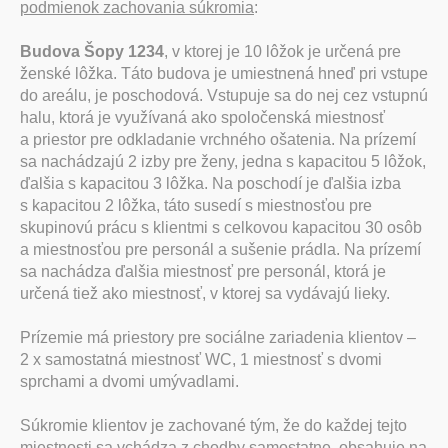
podmienok zachovania súkromia
:
Budova Šopy 1234
, v ktorej je 10 lôžok je určená pre
ženské lôžka. Táto budova je umiestnená hneď pri vstupe
do areálu, je poschodová. Vstupuje sa do nej cez vstupnú
halu, ktorá je využívaná ako spoločenská miestnosť
a priestor pre odkladanie vrchného ošatenia. Na prízemí
sa nachádzajú 2 izby pre ženy, jedna s kapacitou 5 lôžok,
ďalšia s kapacitou 3 lôžka. Na poschodí je ďalšia izba
s kapacitou 2 lôžka, táto susedí s miestnosťou pre
skupinovú prácu s klientmi s celkovou kapacitou 30 osôb
a miestnosťou pre personál a sušenie prádla. Na prízemí
sa nachádza ďalšia miestnosť pre personál, ktorá je
určená tiež ako miestnosť, v ktorej sa vydávajú lieky.
Prízemie má priestory pre sociálne zariadenia klientov –
2 x samostatná miestnosť WC, 1 miestnosť s dvomi
sprchami a dvomi umývadlami.
Súkromie klientov je zachované tým, že do každej tejto
miestnosti sa vchádza z chodby samostatne, obsahuje na