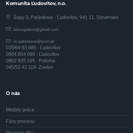
Komunita Ľudovítov, n.o.
Šopy 3, Palárikovo - Ľudovítov, 941 11, Slovensko
lubosgabris@gmail.com
m.gabrisova@post.sk
035/64 93 985 - Ľudovítov
0904 804 099 - Ľudovítov
0902 835 195 - Poloma
045/52 42 119 -Zvolen
O nás
Metódy práce
Fázy procesu
Program dňa