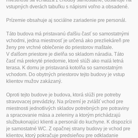
vstupných dverách tabuľku s nápismi voľno a obsadené.
Prízemie obsahuje aj sociálne zariadenie pre personál.
Táto budova má pristavanú ďalšiu časť so samostatnými
vchodmi, jedna miestnosť je určená ako prezliekáreň pre
ženy pre vrchné oblečenie do priestorov maštale.
V ďalšom priestore je dielňa so skladom náradia. Táto
časť má prekryté priedomie, ktoré slúži ako malá letná
terasa. K domu je pristavaná kotolňa so samostatným
vchodom. Do obytných priestorov tejto budovy je vstup
klientov mužov zakázaný.
Oproti tejto budove je budova, ktorá slúži pre potreby
stravovacej prevádzky. Na prízemí je zvlášť vchod pre
miestnosti jednotlivých skladov potrebných pre potraviny
a spracovanie mäsa a zeleniny a ktorým prichádzajú
službukonajúci klienti a personál do kuchyne. K dispozícii
je samostatné WC. Z opačnej strany budovy je vchod pre
klientov, ktorý pokračuje predsieňou pre odkladanie